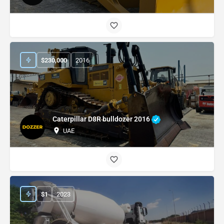
$
230,000
2016
Caterpillar D8R bulldozer 2016
UAE
$
1
2023