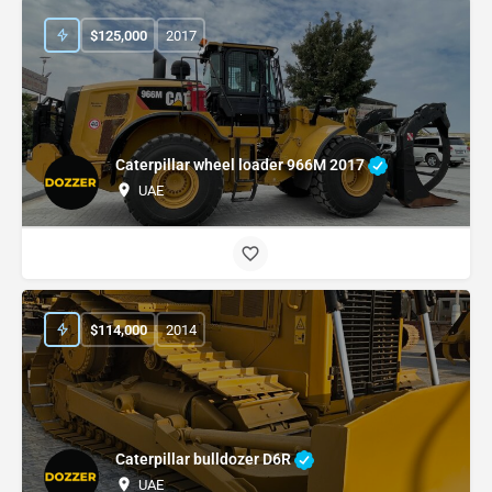
$
125,000
2017
Caterpillar wheel loader 966M 2017
UAE
$
114,000
2014
Caterpillar bulldozer D6R
UAE